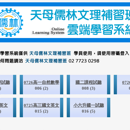
學試聽
0726高一自然數學
國二課程試聽
07
)
006 (2)
008 (3)
一英文
0725高三國文英文
小六升國一試聽
)
015 (2)
016 (5)