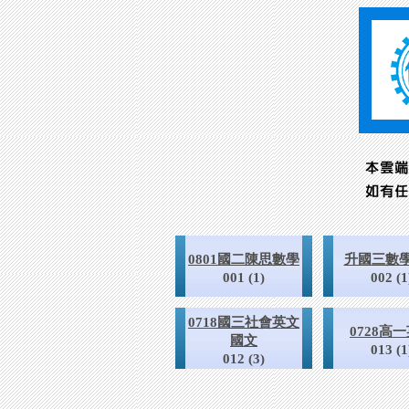
0801國二陳思數學
升國三數
001 (1)
002 (1
0718國三社會英文
0728高
國文
013 (1
012 (3)